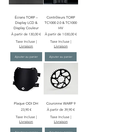
Écrans TORP –
Contrôleurs TORP
Display LCD &
TC1000 2.0 & TC1000
Display Couleur
HV
Prix promotionnel
Prix promotionnel
À partir de
130,00 €
À partir de
1 030,00 €
Taxe Incluse
|
Taxe Incluse
|
Livraison
Livraison
Ajouter au panier
Ajouter au panier
Plaque ODI DH
Couronne WARP 9
Prix
Prix promotionnel
23,90 €
À partir de
39,90 €
Taxe Incluse
|
Taxe Incluse
|
Livraison
Livraison