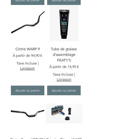
Ajouter au panier
Ajouter au panier
Cintre WARP 9
Tube de graisse
d'assemblage
Prix promotionnel
À partir de
94,90 €
PEATY'S
Taxe Incluse
|
Prix promotionnel
À partir de
14,95 €
Livraison
Taxe Incluse
|
Livraison
Ajouter au panier
Ajouter au panier