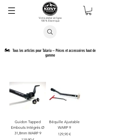
Votre atelier en ligne
100 % Electrique
Rechercher un article
🏍️
Tous les articles pour Talaria – Pièces et accessoires haut de
gamme
Guidon Tapped
Béquille Ajustable
Embouts Intégrés Ø
WARP 9
31,8mm WARP 9
Prix
129,90 €
Prix
119,90 €