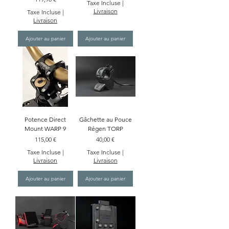
Taxe Incluse
|
Livraison
Taxe Incluse
|
Livraison
Ajouter au panier
Ajouter au panier
Potence Direct
Gâchette au Pouce
Mount WARP 9
Régen TORP
Prix
Prix
115,00 €
40,00 €
Taxe Incluse
|
Taxe Incluse
|
Livraison
Livraison
Ajouter au panier
Ajouter au panier