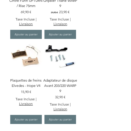
Cintre Funn UPTURN
Gripster Titane WARP
/ Rise 75mm
9
Prix
Prix original
Prix promotionnel
69,90 €
23,90 €
24,90 €
Taxe Incluse
|
Taxe Incluse
|
Livraison
Livraison
Ajouter au panier
Ajouter au panier
Plaquettes de freins
Adaptateur de disque
Elvedes - Hope V4
Avant 203/220 WARP
9
Prix
15,90 €
Prix
32,90 €
Taxe Incluse
|
Livraison
Taxe Incluse
|
Livraison
Ajouter au panier
Ajouter au panier