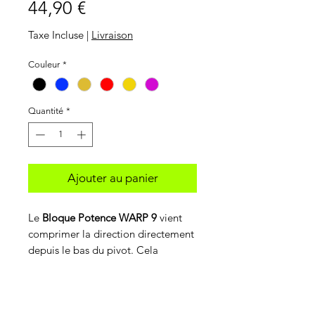
Prix
44,90 €
Taxe Incluse
|
Livraison
Couleur
*
Quantité
*
Ajouter au panier
Le
Bloque Potence WARP 9
vient
comprimer la direction directement
depuis le bas du pivot. Cela
empèche l'étoile de remonter dans
le pivot de la fourche lors
DÉTAILS DE L'ARTICLE
de forte contrainte.
Performant
et
fiable,
le
Bloque