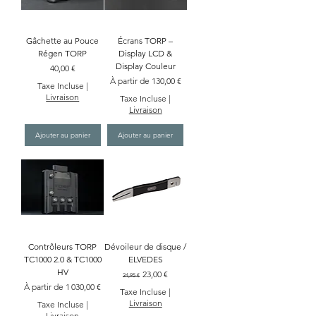
Gâchette au Pouce
Écrans TORP –
Régen TORP
Display LCD &
Display Couleur
Prix
40,00 €
Prix promotionnel
À partir de
130,00 €
Taxe Incluse
|
Livraison
Taxe Incluse
|
Livraison
Ajouter au panier
Ajouter au panier
Contrôleurs TORP
Dévoileur de disque /
TC1000 2.0 & TC1000
ELVEDES
HV
Prix original
Prix promotionnel
23,00 €
24,95 €
Prix promotionnel
À partir de
1 030,00 €
Taxe Incluse
|
Livraison
Taxe Incluse
|
Livraison