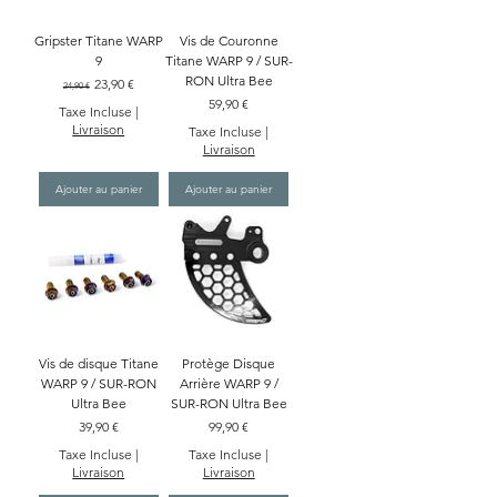
Gripster Titane WARP
Vis de Couronne
9
Titane WARP 9 / SUR-
RON Ultra Bee
Prix original
Prix promotionnel
23,90 €
24,90 €
Prix
59,90 €
Taxe Incluse
|
Livraison
Taxe Incluse
|
Livraison
Ajouter au panier
Ajouter au panier
Vis de disque Titane
Protège Disque
WARP 9 / SUR-RON
Arrière WARP 9 /
Ultra Bee
SUR-RON Ultra Bee
Prix
Prix
39,90 €
99,90 €
Taxe Incluse
|
Taxe Incluse
|
Livraison
Livraison