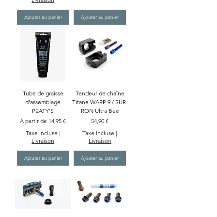
Ajouter au panier
Ajouter au panier
Tube de graisse
Tendeur de chaîne
d'assemblage
Titane WARP 9 / SUR-
PEATY'S
RON Ultra Bee
Prix promotionnel
Prix
À partir de
14,95 €
54,90 €
Taxe Incluse
|
Taxe Incluse
|
Livraison
Livraison
Ajouter au panier
Ajouter au panier