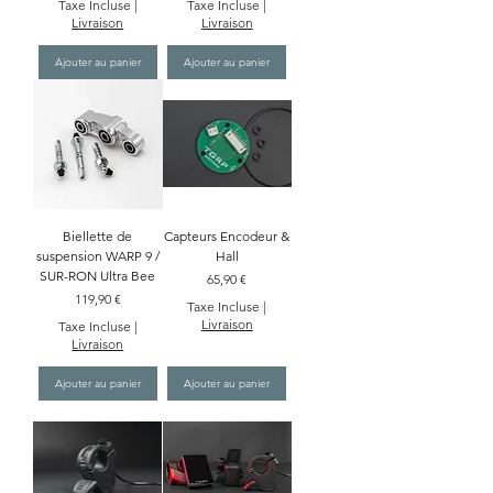
Taxe Incluse
|
Taxe Incluse
|
Livraison
Livraison
Ajouter au panier
Ajouter au panier
Biellette de
Capteurs Encodeur &
suspension WARP 9 /
Hall
SUR-RON Ultra Bee
Prix
65,90 €
Prix
119,90 €
Taxe Incluse
|
Livraison
Taxe Incluse
|
Livraison
Ajouter au panier
Ajouter au panier