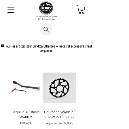
Votre atelier en ligne
100 % Electrique
Rechercher un article
🏁 Tous les articles pour Sur-Ron Ultra Bee – Pièces et accessoires haut
de gamme
Béquille Ajustable
Couronne WARP 9 /
WARP 9
SUR-RON Ultra Bee
Prix
Prix promotionnel
129,90 €
À partir de
39,90 €