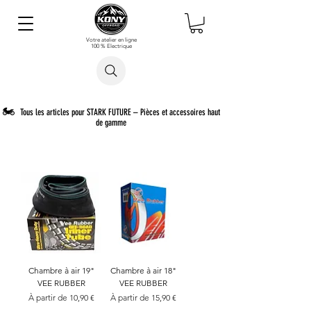
Votre atelier en ligne
100 % Electrique
Rechercher un article
🏍️
Tous les articles pour STARK FUTURE – Pièces et accessoires haut
de gamme
Chambre à air 19"
Chambre à air 18"
VEE RUBBER
VEE RUBBER
Prix promotionnel
Prix promotionnel
À partir de
10,90 €
À partir de
15,90 €