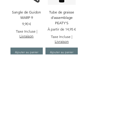
Sangle de Guidon
Tube de graisse
WARP 9
d'assemblage
PEATY'S
Prix
9,90 €
Prix promotionnel
À partir de
14,95 €
Taxe Incluse
|
Livraison
Taxe Incluse
|
Livraison
Ajouter au panier
Ajouter au panier
Corde de
Remorquage Moto
WARP 9
Prix
18,90 €
Taxe Incluse
|
Livraison