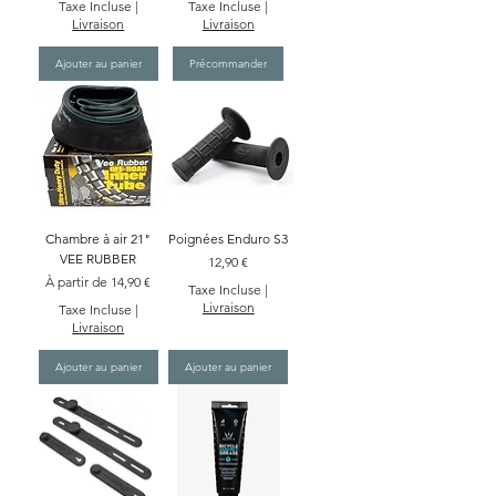
Taxe Incluse
|
Taxe Incluse
|
Livraison
Livraison
Ajouter au panier
Précommander
Chambre à air 21"
Poignées Enduro S3
VEE RUBBER
Prix
12,90 €
Prix promotionnel
À partir de
14,90 €
Taxe Incluse
|
Livraison
Taxe Incluse
|
Livraison
Ajouter au panier
Ajouter au panier