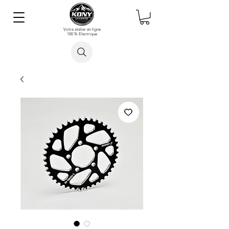
Votre atelier en ligne
100 % Electrique
Rechercher un article