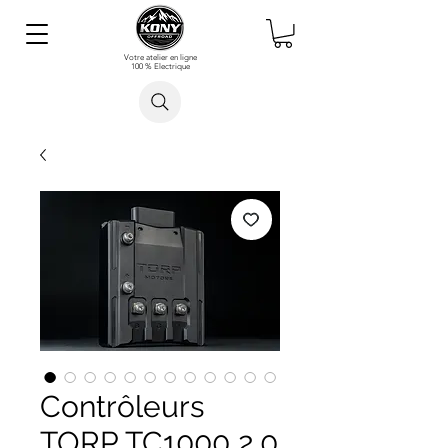
Votre atelier en ligne
100 % Electrique
Rechercher un article
Contrôleurs
TORP TC1000 2.0