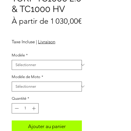
& TC1000 HV
À partir de
1 030,00€
Prix
promotionnel
Taxe Incluse
|
Livraison
Modèle
*
Modèle de Moto
*
Quantité
*
Ajouter au panier