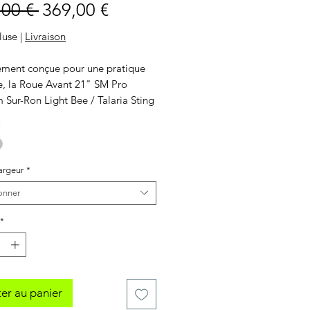
Prix
Prix
,00 € 
369,00 €
original
promotionnel
luse
|
Livraison
ement conçue pour une pratique
ve, la Roue Avant 21" SM Pro
 Sur-Ron Light Bee / Talaria Sting
ante la plus solide et la plus légère
*
hé.
 personnaliser ta jante, contacte-
Largeur
*
onner
- moyeu - rayons & têtes)
*
er au panier