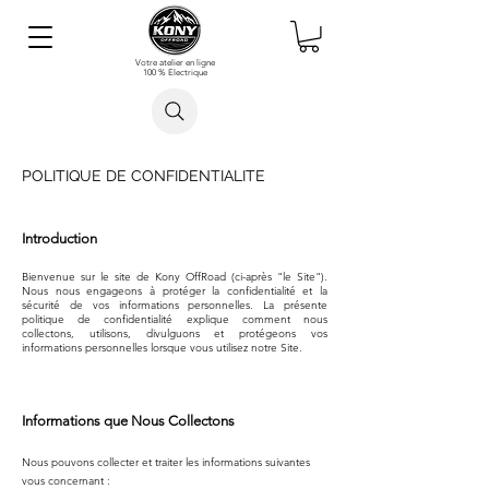
Votre atelier en ligne
100 % Electrique
Rechercher un article
POLITIQUE DE CONFIDENTIALITE
Introduction
Bienvenue sur le site de Kony OffRoad (ci-après "le Site").
Nous nous engageons à protéger la confidentialité et la
sécurité de vos informations personnelles. La présente
politique de confidentialité explique comment nous
collectons, utilisons, divulguons et protégeons vos
informations personnelles lorsque vous utilisez notre Site.
Informations que Nous Collectons
Nous pouvons collecter et traiter les informations suivantes
vous concernant :