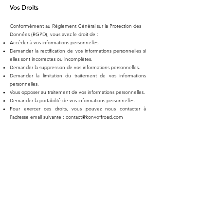
Vos Droits
Conformément au Règlement Général sur la Protection des
Données (RGPD), vous avez le droit de :
Accéder à vos informations personnelles.
Demander la rectification de vos informations personnelles si
elles sont incorrectes ou incomplètes.
Demander la suppression de vos informations personnelles.
Demander la limitation du traitement de vos informations
personnelles.
Vous opposer au traitement de vos informations personnelles.
Demander la portabilité de vos informations personnelles.
Pour exercer ces droits, vous pouvez nous contacter à
l'adresse email suivante :
contact@konyoffroad.com
Cookies
Nous utilisons des cookies pour améliorer votre expérience
sur notre Site, analyser le trafic du Site et personnaliser le
contenu. Pour plus d'informations sur l'utilisation des cookies,
veuillez consulter notre Politique de cookies.