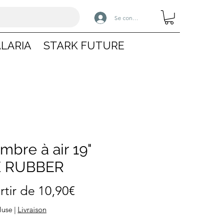
Se connecter
LARIA
STARK FUTURE
mbre à air 19"
E RUBBER
Prix
rtir de
10,90€
promotionnel
luse
|
Livraison