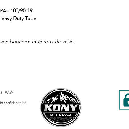
TR4 -
100/90-19
Heavy Duty Tube
 avec bouchon et écrous de valve.
U
F.A.Q
de confidentialité