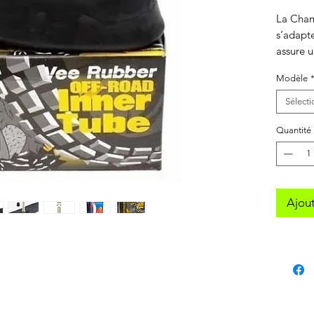
La Cham
s’adapt
assure u
conduit
Modèle
garantit
crevaiso
Sélecti
aussi re
arrache
Quantité
Ajout