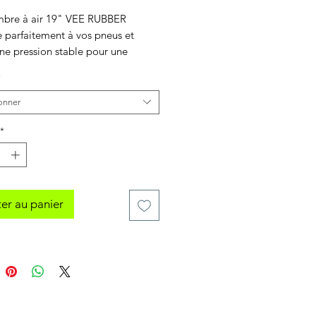
bre à air 19" VEE RUBBER
e parfaitement à vos pneus et
ne pression stable pour une
e optimale. Sa conception robuste
*
 une résistance accrue contre les
ns. Le contour de sa valve est
onner
nforcée ce qui évite les
ments de valves.
*
er au panier